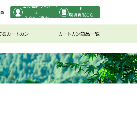
PDFダウンロー
法人・団体の皆さ
ド
役員
ま
環境貢献ちら
入会のご案内
し
てるカートカン
カートカン商品一覧