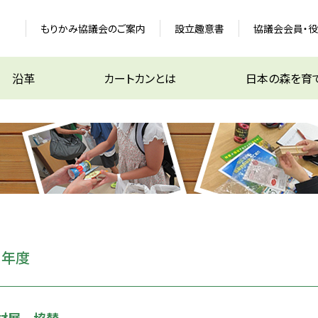
もりかみ協議会のご案内
設立趣意書
協議会会員・
沿革
カートカンとは
日本の森を育
6
年度