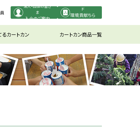
PDFダウンロー
法人・団体の皆さ
ド
役員
ま
環境貢献ちら
入会のご案内
し
てるカートカン
カートカン商品一覧